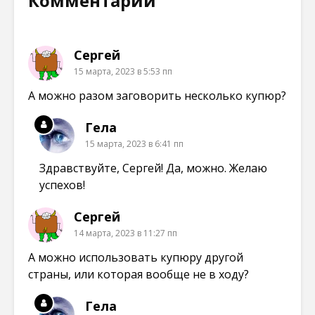
Комментарии
о
о
о
о
м
в
в
в
о
о
о
о
к
м
м
м
н
о
о
о
е
к
к
к
Сергей
)
н
н
н
е
е
е
15 марта, 2023 в 5:53 пп
)
)
)
А можно разом заговорить несколько купюр?
Гела
15 марта, 2023 в 6:41 пп
Здравствуйте, Сергей! Да, можно. Желаю
успехов!
Сергей
14 марта, 2023 в 11:27 пп
А можно использовать купюру другой
страны, или которая вообще не в ходу?
Гела