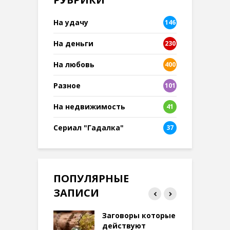
На удачу
146
На деньги
230
На любовь
400
Разное
101
8
На недвижимость
41
Сериал "Гадалка"
37
ПОПУЛЯРНЫЕ
ЗАПИСИ
ток на удачу
Заговоры которые
З
терее: самый
действуют