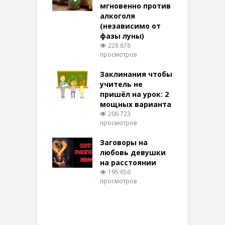
ктивный и
мгновенно против
м
той
алкоголя
п
(независимо от
м
269 просмотров
фазы луны)
в
228 878
воры на
просмотров
п
ние: чудеса
аются там
Заклинания чтобы
З
 них верят!
учитель не
092 просмотров
пришёл на урок: 2
мощных варианта
п
ы Таро для
206 723
ти на
просмотров
п
тере в
шем качестве
Заговоры на
З
316 просмотров
любовь девушки
на расстоянии
(
195 656
просмотров
п