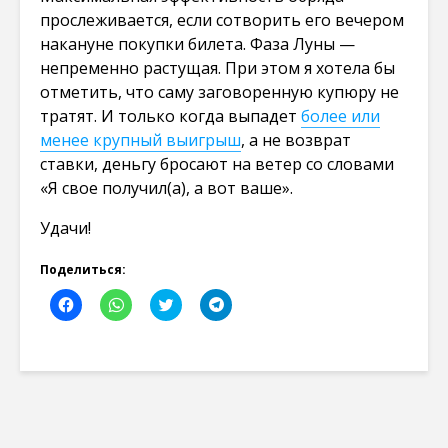
прослеживается, если сотворить его вечером
накануне покупки билета. Фаза Луны —
непременно растущая. При этом я хотела бы
отметить, что саму заговоренную купюру не
тратят. И только когда выпадет
более или
менее крупный выигрыш
, а не возврат
ставки, деньгу бросают на ветер со словами
«Я свое получил(а), а вот ваше».
Удачи!
Поделиться:
Н
Н
Н
Н
а
а
а
а
ж
ж
ж
ж
м
м
м
м
и
и
и
и
т
т
т
т
е
е
е
е
,
,
,
,
ч
ч
ч
ч
т
т
т
т
о
о
о
о
б
б
б
б