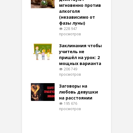
ктивный и
мгновенно против
м
той
алкоголя
п
(независимо от
м
279 просмотров
фазы луны)
в
228 947
воры на
просмотров
п
ние: чудеса
аются там
Заклинания чтобы
З
 них верят!
учитель не
102 просмотров
пришёл на урок: 2
мощных варианта
п
ы Таро для
206 749
ти на
просмотров
п
тере в
шем качестве
Заговоры на
З
346 просмотров
любовь девушки
на расстоянии
(
195 676
просмотров
п