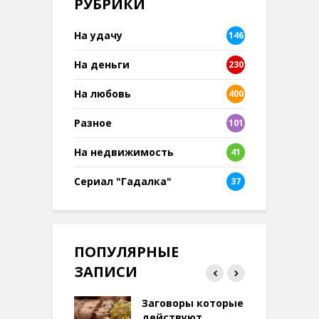
РУБРИКИ
На удачу
146
На деньги
230
На любовь
400
Разное
101
8
На недвижимость
41
Сериал "Гадалка"
37
ПОПУЛЯРНЫЕ
ЗАПИСИ
ток на удачу
Заговоры которые
З
терее: самый
действуют