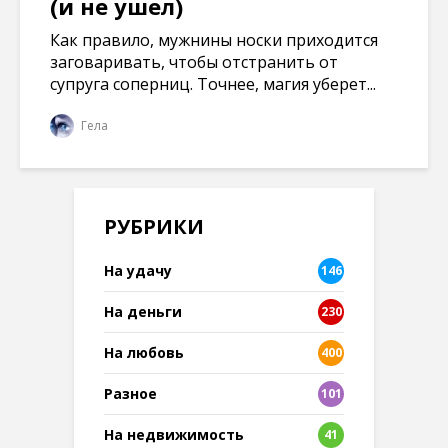
(и не ушел)
Как правило, мужнины носки приходится
заговаривать, чтобы отстранить от
супруга соперниц. Точнее, магия уберет...
Гела
РУБРИКИ
На удачу
146
На деньги
230
На любовь
400
Разное
101
8
На недвижимость
41