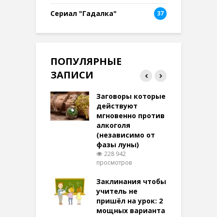
Сериал "Гадалка"
37
ПОПУЛЯРНЫЕ
ЗАПИСИ
ток на удачу
Заговоры которые
З
терее: самый
действуют
ктивный и
мгновенно против
м
той
алкоголя
п
(независимо от
м
278 просмотров
фазы луны)
в
228 942
воры на
просмотров
п
ние: чудеса
аются там
Заклинания чтобы
З
 них верят!
учитель не
101 просмотров
пришёл на урок: 2
мощных варианта
п
ы Таро для