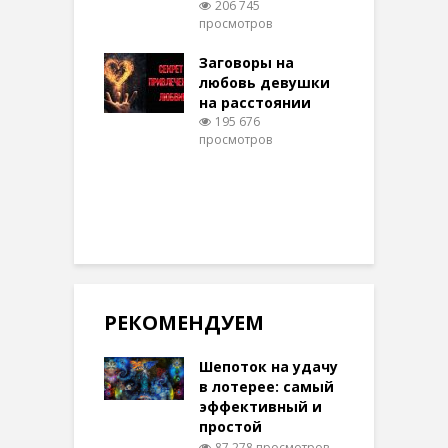
206 745
ти на
просмотров
п
тере в
шем качестве
Заговоры на
З
346 просмотров
любовь девушки
на расстоянии
(
195 676
просмотров
п
РЕКОМЕНДУЕМ
Шепоток на удачу
в лотерее: самый
эффективный и
простой
87 278 просмотров