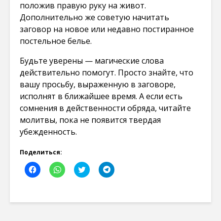
положив правую руку на живот.
Дополнительно же советую начитать
заговор на новое или недавно постиранное
постельное белье.
Будьте уверены — магические слова
действительно помогут. Просто знайте, что
вашу просьбу, выраженную в заговоре,
исполнят в ближайшее время. А если есть
сомнения в действенности обряда, читайте
молитвы, пока не появится твердая
убежденность.
Поделиться:
Н
Н
Н
Н
а
а
а
а
ж
ж
ж
ж
м
м
м
м
и
и
и
и
т
т
т
т
е
е
е
е
,
,
,
,
ч
ч
ч
ч