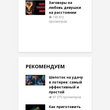
Заговоры на
З
335 просмотров
любовь девушки
на расстоянии
(
195 672
просмотров
п
РЕКОМЕНДУЕМ
Шепоток на удачу
в лотерее: самый
эффективный и
простой
87 275 просмотров
Как приготовить