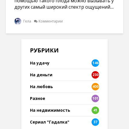
помощью такого плода можно вызывать у
других самый широкий спектр ощущений....
Гела
Комментарии
РУБРИКИ
На удачу
146
На деньги
230
На любовь
400
Разное
101
8
На недвижимость
41
Сериал "Гадалка"
37