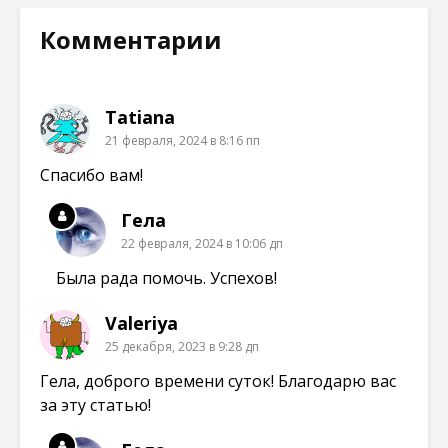
н
я
я
я
о
в
в
в
в
н
н
н
Комментарии
о
о
о
о
м
в
в
в
о
о
о
о
к
м
м
м
н
о
о
о
е
к
к
к
Tatiana
)
н
н
н
е
е
е
21 февраля, 2024 в 8:16 пп
)
)
)
Спасибо вам!
Гела
22 февраля, 2024 в 10:06 дп
Была рада помочь. Успехов!
Valeriya
25 декабря, 2023 в 9:28 дп
Гела, доброго времени суток! Благодарю вас
за эту статью!