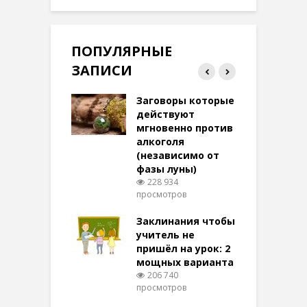
ПОПУЛЯРНЫЕ
ЗАПИСИ
ток на удачу
Заговоры которые
З
терее: самый
действуют
ктивный и
мгновенно против
м
той
алкоголя
п
(независимо от
м
275 просмотров
фазы луны)
в
228 934
воры на
просмотров
п
ние: чудеса
аются там
Заклинания чтобы
З
 них верят!
учитель не
099 просмотров
пришёл на урок: 2
мощных варианта
п
ы Таро для
206 740
ти на
просмотров
п
тере в
шем качестве