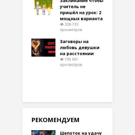
Заклинания чтобы
З
 них верят!
учитель не
097 просмотров
пришёл на урок: 2
мощных варианта
п
ы Таро для
206 733
ти на
просмотров
п
тере в
шем качестве
Заговоры на
З
330 просмотров
любовь девушки
на расстоянии
(
195 661
просмотров
п
РЕКОМЕНДУЕМ
Шепоток на удачу