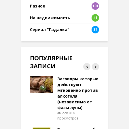
Разное
101
8
На недвижимость
41
Сериал "Гадалка"
37
ПОПУЛЯРНЫЕ
ЗАПИСИ
ток на удачу
Заговоры которые
З
терее: самый
действуют
ктивный и
мгновенно против
м
той
алкоголя
п
(независимо от
м
271 просмотров
фазы луны)
в
228 916
воры на
просмотров
п
ние: чудеса
аются там