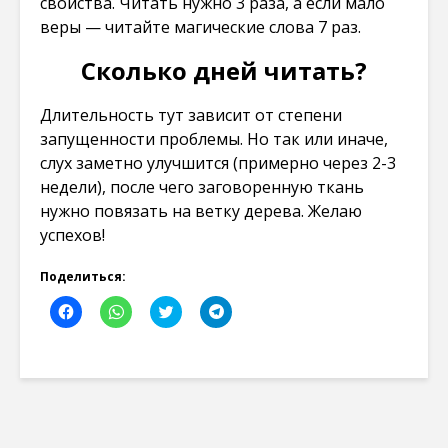
свойства. Читать нужно 3 раза, а если мало
веры — читайте магические слова 7 раз.
Сколько дней читать?
Длительность тут зависит от степени
запущенности проблемы. Но так или иначе,
слух заметно улучшится (примерно через 2-3
недели), после чего заговоренную ткань
нужно повязать на ветку дерева. Желаю
успехов!
Поделиться:
Н
Н
Н
Н
а
а
а
а
ж
ж
ж
ж
м
м
м
м
и
и
и
и
т
т
т
т
е
е
е
е
,
,
,
,
ч
ч
ч
ч
т
т
т
т
о
о
о
о