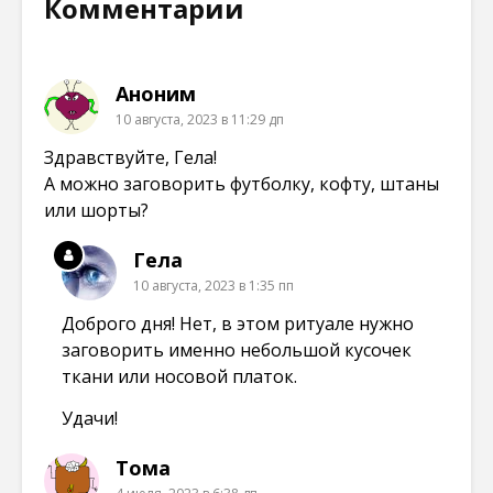
Комментарии
о
о
о
о
м
в
в
в
о
о
о
о
к
м
м
м
н
о
о
о
е
к
к
к
Аноним
)
н
н
н
е
е
е
10 августа, 2023 в 11:29 дп
)
)
)
Здравствуйте, Гела!
А можно заговорить футболку, кофту, штаны
или шорты?
Гела
10 августа, 2023 в 1:35 пп
Доброго дня! Нет, в этом ритуале нужно
заговорить именно небольшой кусочек
ткани или носовой платок.
Удачи!
Тома