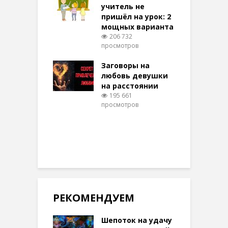
учитель не
096 просмотров
пришёл на урок: 2
мощных варианта
п
ы Таро для
206 732
ти на
просмотров
п
тере в
шем качестве
Заговоры на
З
327 просмотров
любовь девушки
на расстоянии
(
195 661
просмотров
п
РЕКОМЕНДУЕМ
Шепоток на удачу