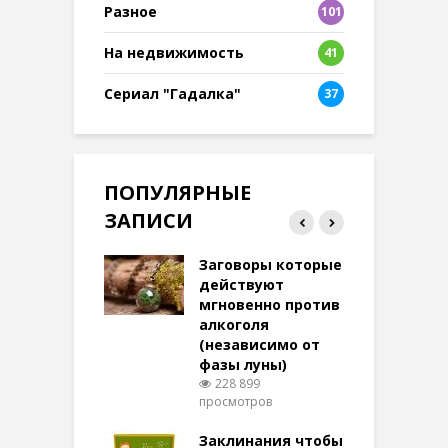
Разное
101
8
На недвижимость
41
Сериал "Гадалка"
37
ПОПУЛЯРНЫЕ
ЗАПИСИ
ток на удачу
Заговоры которые
З
терее: самый
действуют
ктивный и
мгновенно против
м
той
алкоголя
п
(независимо от
м
270 просмотров
фазы луны)
в
228 899
воры на
просмотров
п
ние: чудеса
аются там
Заклинания чтобы
З
 них верят!