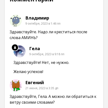
о
о
о
о
м
в
в
в
о
о
о
о
к
м
м
м
н
о
о
о
е
к
к
к
Владимир
)
н
н
н
е
е
е
9 октября, 2023 в 1:46 пп
)
)
)
Здравствуйте. Надо ли креститься после
слова АМИНЬ?
Гела
9 октября, 2023 в 9:18 пп
Здравствуйте! Нет, не нужно.
Желаю успехов!
Евгений
21 июня, 2023 в 3:35 дп
Здравствуйте, Гела. А можно ли обратиться к
ветру своими словами?