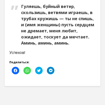
Гуляешь, буйный ветер,
скользишь, ветвями играешь, в
трубах кружишь — ты не спишь,
и (имя женщины) пусть сердцем
не дремает, меня любит,
ожидает, тоскует да мечтает.
Аминь, аминь, аминь.
Успехов!
Поделиться:
Н
Н
Н
Н
а
а
а
а
ж
ж
ж
ж
м
м
м
м
и
и
и
и
т
т
т
т
е
е
е
е
,
,
,
,
ч
ч
ч
ч
т
т
т
т
о
о
о
о
б
б
б
б