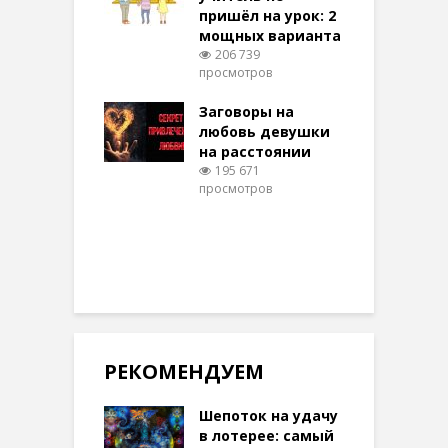
098 просмотров
пришёл на урок: 2
мощных варианта
п
ы Таро для
206 739
ти на
просмотров
п
тере в
шем качестве
Заговоры на
З
334 просмотров
любовь девушки
на расстоянии
(
195 671
просмотров
п
РЕКОМЕНДУЕМ
Шепоток на удачу
в лотерее: самый