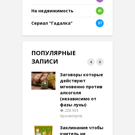
8
На недвижимость
41
Сериал "Гадалка"
37
ПОПУЛЯРНЫЕ
ЗАПИСИ
ток на удачу
Заговоры которые
З
терее: самый
действуют
ктивный и
мгновенно против
м
той
алкоголя
п
(независимо от
м
275 просмотров
фазы луны)
в
228 933
воры на
просмотров
п
ние: чудеса
аются там
Заклинания чтобы
З
 них верят!
учитель не