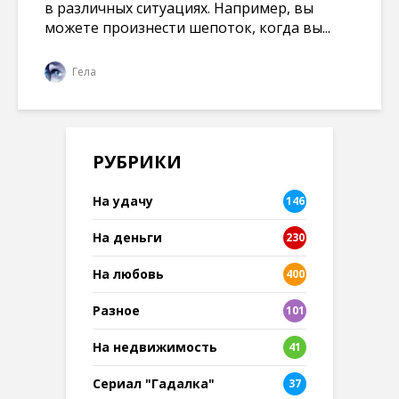
в различных ситуациях. Например, вы
можете произнести шепоток, когда вы...
Гела
РУБРИКИ
На удачу
146
На деньги
230
На любовь
400
Разное
101
8
На недвижимость
41
Сериал "Гадалка"
37