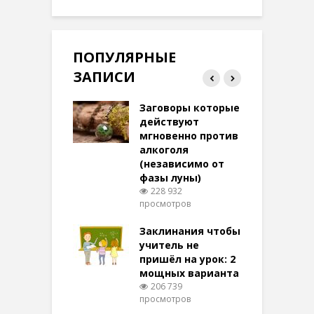
ПОПУЛЯРНЫЕ
ЗАПИСИ
ток на удачу
Заговоры которые
З
терее: самый
действуют
ктивный и
мгновенно против
м
той
алкоголя
п
(независимо от
м
274 просмотров
фазы луны)
в
228 932
воры на
просмотров
п
ние: чудеса
аются там
Заклинания чтобы
З
 них верят!
учитель не
098 просмотров
пришёл на урок: 2
мощных варианта
п
ы Таро для
206 739
ти на
просмотров
п
тере в