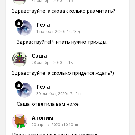
31 октября, 2020 в 9:16 пп
)
)
)
Здравствуйте, а слова сколько раз читать?
Гела
1 ноября, 2020 в 10:43 дп
Здравствуйте! Читать нужно трижды.
Саша
28 октября, 2020 в 9:18 пп
Здравствуйте, а сколько придется ждать?)
Гела
30 октября, 2020 в 7:19 пп
Саша, ответила вам ниже.
Аноним
20 апреля, 2020 в 10:10 пп
Извините что не в тему, но можете