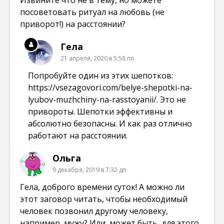
посоветовать ритуал на любовь (не
приворот!) на расстоянии?
Гела
21 апреля, 2020 в 5:58 пп
Попробуйте один из этих шепотков:
https://vsezagovori.com/belye-shepotki-na-
lyubov-muzhchiny-na-rasstoyanii/
. Это не
привороты. Шепотки эффективны и
абсолютно безопасны. И как раз отлично
работают на расстоянии.
Ольга
9 декабря, 2019 в 7:32 дп
Гела, доброго времени суток! А можно ли
этот заговор читать, чтобы необходимый
человек позвонил другому человеку,
например, мужу? Или, может быть, для этого