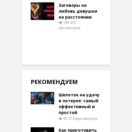
шем качестве
Заговоры на
З
332 просмотров
любовь девушки
на расстоянии
(
195 671
просмотров
п
РЕКОМЕНДУЕМ
Шепоток на удачу
в лотерее: самый
эффективный и
простой
87 274 просмотров
Как приготовить