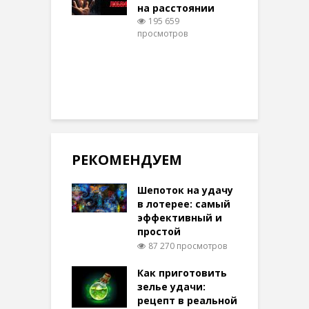
на расстоянии
(
195 659
просмотров
п
РЕКОМЕНДУЕМ
Шепоток на удачу
в лотерее: самый
эффективный и
простой
87 270 просмотров
Как приготовить
зелье удачи:
рецепт в реальной