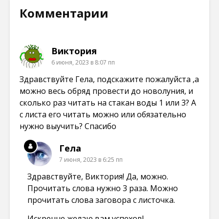
о
в
в
в
в
н
н
н
Комментарии
о
о
о
о
м
в
в
в
о
о
о
о
к
м
м
м
н
о
о
о
е
к
к
к
Виктория
)
н
н
н
е
е
е
6 июня, 2023 в 8:07 пп
)
)
)
Здравствуйте Гела, подскажите пожалуйста ,а
можно весь обряд провести до новолуния, и
сколько раз читать на стакан воды 1 или 3? А
с листа его читать можно или обязательно
нужно выучить? Спасибо
Гела
7 июня, 2023 в 6:25 пп
Здравствуйте, Виктория! Да, можно.
Прочитать слова нужно 3 раза. Можно
прочитать слова заговора с листочка.
Искренне желаю вам успехов!