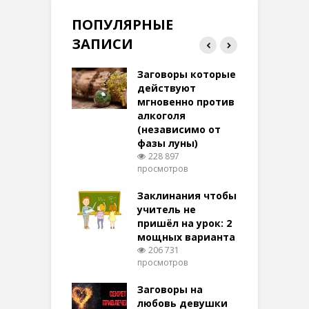
ПОПУЛЯРНЫЕ
ЗАПИСИ
ток на удачу
Заговоры которые
З
терее: самый
действуют
ктивный и
мгновенно против
м
той
алкоголя
п
(независимо от
м
270 просмотров
фазы луны)
в
228 897
воры на
просмотров
п
ние: чудеса
аются там
Заклинания чтобы
З
 них верят!
учитель не
096 просмотров
пришёл на урок: 2
мощных варианта
п
ы Таро для
206 731
ти на
просмотров
п
тере в
шем качестве
Заговоры на
З
327 просмотров
любовь девушки