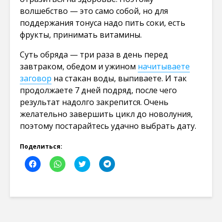
волшебство — это само собой, но для
поддержания тонуса надо пить соки, есть
фрукты, принимать витамины.
Суть обряда — три раза в день перед
завтраком, обедом и ужином
начитываете
заговор
на стакан воды, выпиваете. И так
продолжаете 7 дней подряд, после чего
результат надолго закрепится. Очень
желательно завершить цикл до новолуния,
поэтому постарайтесь удачно выбрать дату.
Поделиться:
Н
Н
Н
Н
а
а
а
а
ж
ж
ж
ж
м
м
м
м
и
и
и
и
т
т
т
т
е
е
е
е
,
,
,
,
ч
ч
ч
ч
т
т
т
т