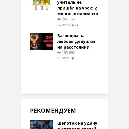
учитель не
104 просмотров
пришёл на урок: 2
мощных варианта
п
ы Таро для
206 755
ти на
просмотров
п
тере в
шем качестве
Заговоры на
З
348 просмотров
любовь девушки
на расстоянии
(
195 692
просмотров
п
РЕКОМЕНДУЕМ
Шепоток на удачу
в лотерее: самый