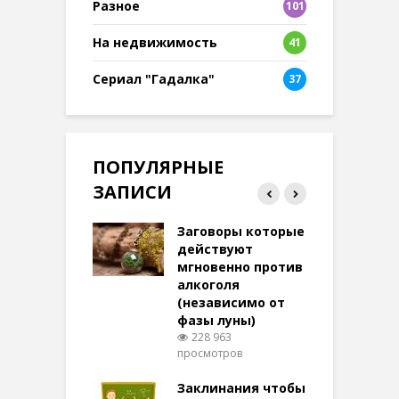
Разное
101
8
На недвижимость
41
Сериал "Гадалка"
37
ПОПУЛЯРНЫЕ
ЗАПИСИ
ток на удачу
Заговоры которые
З
терее: самый
действуют
ктивный и
мгновенно против
м
той
алкоголя
п
(независимо от
м
284 просмотров
фазы луны)
в
228 963
воры на
просмотров
п
ние: чудеса
аются там
Заклинания чтобы
З
 них верят!