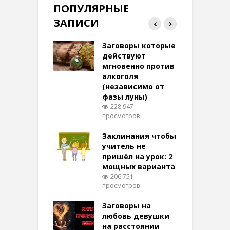
ПОПУЛЯРНЫЕ
ЗАПИСИ
ток на удачу
Заговоры которые
З
терее: самый
действуют
ктивный и
мгновенно против
м
той
алкоголя
п
(независимо от
м
279 просмотров
фазы луны)
в
228 947
воры на
просмотров
п
ние: чудеса
аются там
Заклинания чтобы
З
 них верят!
учитель не
102 просмотров
пришёл на урок: 2
мощных варианта
п
ы Таро для
206 751
ти на
просмотров
п
тере в
шем качестве
Заговоры на
З
346 просмотров
любовь девушки
на расстоянии
(