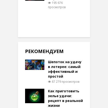
195 676
просмотров
п
РЕКОМЕНДУЕМ
Шепоток на удачу
в лотерее: самый
эффективный и
простой
87 279 просмотров
Как приготовить
зелье удачи:
рецепт в реальной
жизни