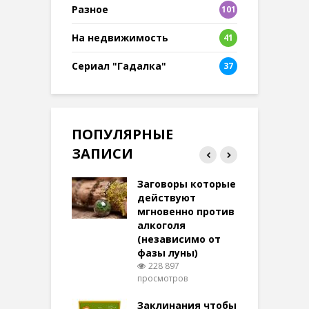
Разное
101
8
На недвижимость
41
Сериал "Гадалка"
37
ПОПУЛЯРНЫЕ
ЗАПИСИ
ток на удачу
Заговоры которые
З
терее: самый
действуют
ктивный и
мгновенно против
м
той
алкоголя
п
(независимо от
м
270 просмотров
фазы луны)
в
228 897
воры на
просмотров
п
ние: чудеса
аются там
Заклинания чтобы
З
 них верят!