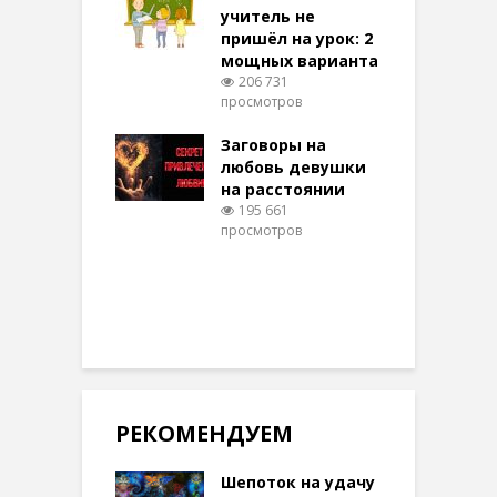
учитель не
096 просмотров
пришёл на урок: 2
мощных варианта
п
ы Таро для
206 731
ти на
просмотров
п
тере в
шем качестве
Заговоры на
З
327 просмотров
любовь девушки
на расстоянии
(
195 661
просмотров
п
РЕКОМЕНДУЕМ
Шепоток на удачу