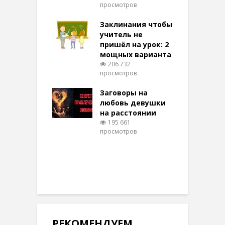
просмотров
п
ние: чудеса
аются там
Заклинания чтобы
З
 них верят!
учитель не
096 просмотров
пришёл на урок: 2
мощных варианта
п
ы Таро для
206 732
ти на
просмотров
п
тере в
шем качестве
Заговоры на
З
327 просмотров
любовь девушки
на расстоянии
(
195 661
просмотров
п
РЕКОМЕНДУЕМ