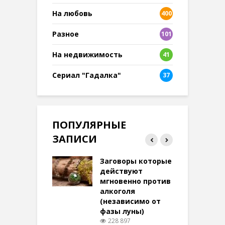
На любовь
400
Разное
101
8
На недвижимость
41
Сериал "Гадалка"
37
ПОПУЛЯРНЫЕ
ЗАПИСИ
ток на удачу
Заговоры которые
З
терее: самый
действуют
ктивный и
мгновенно против
м
той
алкоголя
п
(независимо от
м
270 просмотров
фазы луны)
в
228 897
воры на