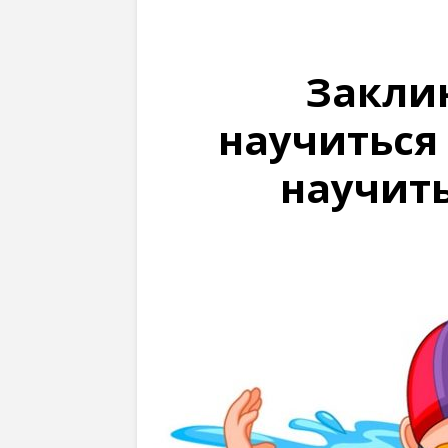
Закли
научиться
научить