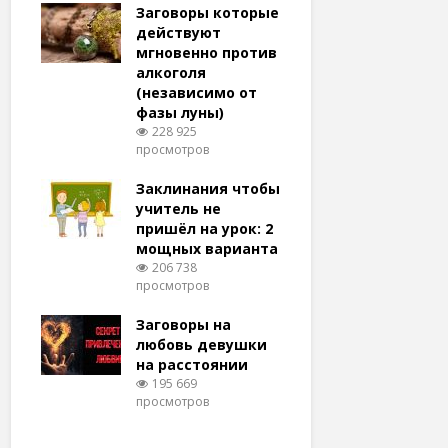
удачу
Заговоры которые
Заговоры
амый
действуют
действу
й и
мгновенно против
мгновенн
алкоголя
похудени
(независимо от
магия (н
тров
фазы луны)
варианто
228 925
159 374
просмотров
просмотро
еса
ам
Заклинания чтобы
Заговоры
ят!
учитель не
любовь 
тров
пришёл на урок: 2
(женщин
мощных варианта
простые 
для
206 738
146 326
просмотров
просмотро
естве
Заговоры на
Заговор 
тров
любовь девушки
вернуть
на расстоянии
(очень с
195 669
125 328
просмотров
просмотро