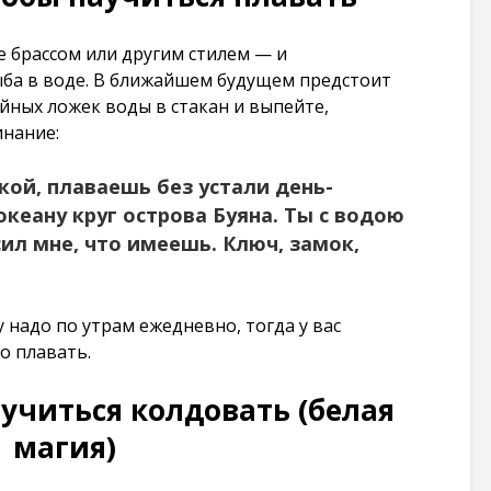
101 274
просмотров
 брассом или другим стилем — и
рыба в воде. В ближайшем будущем предстоит
йных ложек воды в стакан и выпейте,
инание:
кой, плаваешь без устали день-
океану круг острова Буяна. Ты с водою
ил мне, что имеешь. Ключ, замок,
надо по утрам ежедневно, тогда у вас
о плавать.
учиться колдовать (белая
магия)