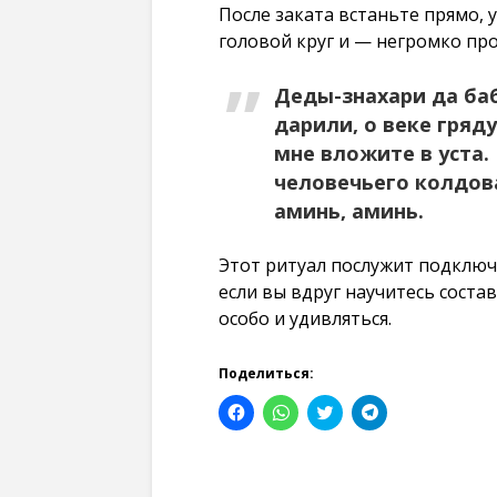
После заката встаньте прямо,
головой круг и — негромко пр
Деды-знахари да баб
дарили, о веке гря
мне вложите в уста.
человечьего колдова
аминь, аминь.
Этот ритуал послужит подключе
если вы вдруг научитесь соста
особо и удивляться.
Поделиться:
Н
Н
Н
Н
а
а
а
а
ж
ж
ж
ж
м
м
м
м
и
и
и
и
т
т
т
т
е
е
е
е