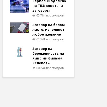
Сериал «Гадалка»
на ТВ3: советы и
заговоры
65 784 просмотров
Заговор на белом
листе: исполняет
любое желание
62 541 просмотров
Заговор на
беременность на
яйцо из фильма
«Слепая»
60 844 просмотров