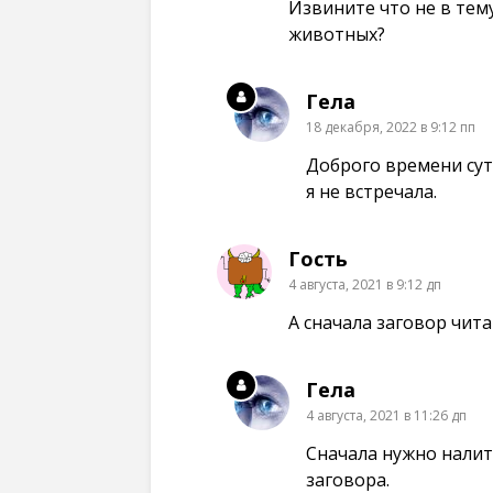
Извините что не в тем
животных?
Гела
18 декабря, 2022 в 9:12 пп
Доброго времени сут
я не встречала.
Гость
4 августа, 2021 в 9:12 дп
А сначала заговор чита
Гела
4 августа, 2021 в 11:26 дп
Сначала нужно налить
заговора.