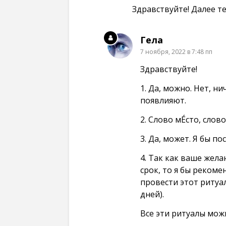
о
в
в
в
в
н
Здравствуйте! Далее т
н
н
о
о
о
о
м
в
в
в
о
о
о
о
к
м
м
м
Гела
н
о
о
о
е
к
к
к
7 ноября, 2022 в 7:48 пп
)
н
н
н
е
е
е
)
)
)
Здравствуйте!
1. Да, можно. Нет, н
появлияют.
2. Слово мЕ́сто, слово 
3. Да, может. Я бы п
4. Так как ваше жела
срок, то я бы реком
провести этот ритуал
дней).
Все эти ритуалы мож