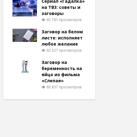
Сериал «Гадалка»
на ТВ3: советы и
заговоры
65 781 просмотров
Заговор на белом
листе: исполняет
любое желание
62 527 просмотров
Заговор на
беременность на
яйцо из фильма
«Слепая»
60 837 просмотров