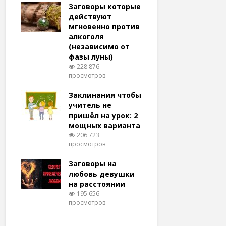
удачу
Заговоры которые
Заговоры
амый
действуют
действу
й и
мгновенно против
мгновенн
алкоголя
похудени
(независимо от
магия (н
тров
фазы луны)
варианто
228 876
159 367
просмотров
просмотро
еса
ам
Заклинания чтобы
Заговоры
ят!
учитель не
любовь 
тров
пришёл на урок: 2
(женщин
мощных варианта
простые 
для
206 723
146 318
просмотров
просмотро
естве
Заговоры на
Заговор 
тров
любовь девушки
вернуть
на расстоянии
(очень с
195 656
125 301
просмотров
просмотро