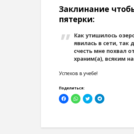
Заклинание чтобы
пятерки:
Как утишилось озеро
явилась в сети, так 
счесть мне похвал о
храним(а), всяким н
Успехов в учебе!
Поделиться:
Н
Н
Н
Н
а
а
а
а
ж
ж
ж
ж
м
м
м
м
и
и
и
и
т
т
т
т
е
е
е
е
,
,
,
,
ч
ч
ч
ч
т
т
т
т