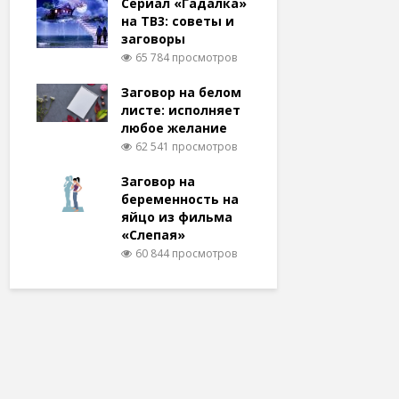
Сериал «Гадалка»
на ТВ3: советы и
заговоры
65 784 просмотров
Заговор на белом
листе: исполняет
любое желание
62 541 просмотров
Заговор на
беременность на
яйцо из фильма
«Слепая»
60 844 просмотров