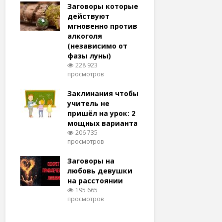
удачу
Заговоры которые
Заговоры
амый
действуют
действу
й и
мгновенно против
мгновенн
алкоголя
похудени
(независимо от
магия (н
тров
фазы луны)
варианто
228 923
159 374
просмотров
просмотро
еса
ам
Заклинания чтобы
Заговоры
ят!
учитель не
любовь 
тров
пришёл на урок: 2
(женщин
мощных варианта
простые 
для
206 735
146 325
просмотров
просмотро
естве
Заговоры на
Заговор 
тров
любовь девушки
вернуть
на расстоянии
(очень с
195 665
125 328
просмотров
просмотро