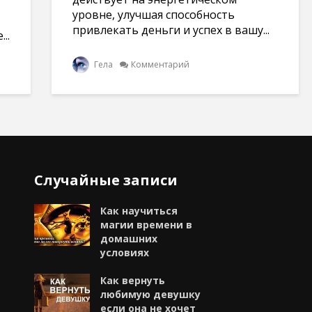
уровне, улучшая способность
привлекать деньги и успех в вашу...
..
Гела
Комментарий
Случайные записи
Как научиться
магии времени в
домашних
условиях
Как вернуть
любимую девушку
если она не хочет