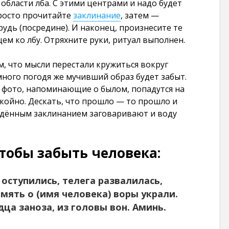
 области лба. С этими центрами и надо будет
101 274
просто прочитайте
заклинание
, затем —
просмотров
рудь (посредине). И наконец, произнесите те
ем ко лбу. Отряхните руки, ритуал выполнен.
м, что мысли перестали кружиться вокруг
много погодя же мучивший образ будет забыт.
и фото, напоминающие о былом, попадутся на
окойно. Дескать, что прошло — то прошло и
ведённым заклинанием заговаривают и воду
тобы забыть человека:
оступились, телега развалилась,
мять о (имя человека) воры украли.
дца заноза, из головы вон. Аминь.