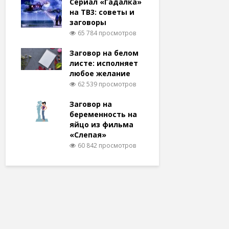
Сериал «Гадалка»
на ТВ3: советы и
заговоры
65 784 просмотров
Заговор на белом
листе: исполняет
любое желание
62 539 просмотров
Заговор на
беременность на
яйцо из фильма
«Слепая»
60 842 просмотров