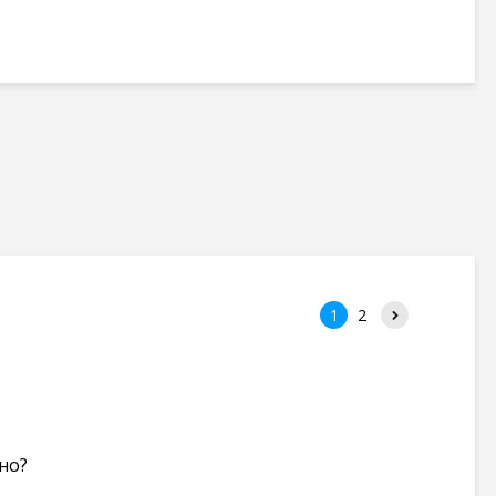
1
2
но?