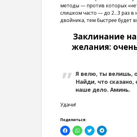
методы — против которых «нет
слишком часто — до 2…3 раз в
двойника, тем быстрее будет 
Заклинание на
желания: очен
Я велю, ты велишь, 
Найди, что сказано,
наше дело. Аминь.
Удачи!
Поделиться:
Н
Н
Н
Н
а
а
а
а