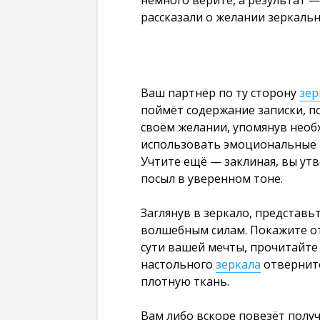
немного верите, а результат —
рассказали о желании зеркаль
Ваш партнёр по ту сторону
зер
поймёт содержание записки, п
своём желании, упомянув необ
использовать эмоциональные 
Учтите ещё — заклиная, вы ут
посыл в уверенном тоне.
Заглянув в зеркало, представь
волшебным силам. Покажите от
сути вашей мечты, прочитайте
настольного
зеркала
отверните
плотную ткань.
Вам либо вскоре повезёт полу