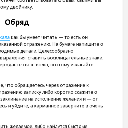
 станет соответствовать словам, какими вы
101 274
ному двойнику.
просмотров
Обряд
кала
как бы умеет читать — то есть он
оказанной отражению. На бумаге напишите о
ходимые детали. Целесообразно
выражения, ставить восклицательные знаки.
верждаете свою волю, поэтому излагайте
те, что обращаетесь через отражение к
ражению записку либо коротко скажите о
 заклинание на исполнение желания и — от
сь и уйдите, а карманное заверните в очень
чить желаемое, либо найдутся быстрые