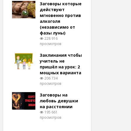
удачу
Заговоры которые
Заговоры
амый
действуют
действу
й и
мгновенно против
мгновенн
алкоголя
похудени
(независимо от
магия (н
тров
фазы луны)
варианто
228 916
159 373
просмотров
просмотро
еса
ам
Заклинания чтобы
Заговоры
ят!
учитель не
любовь 
тров
пришёл на урок: 2
(женщин
мощных варианта
простые 
для
206 734
146 322
просмотров
просмотро
естве
Заговоры на
Заговор 
тров
любовь девушки
вернуть
на расстоянии
(очень с
195 661
125 327
просмотров
просмотро