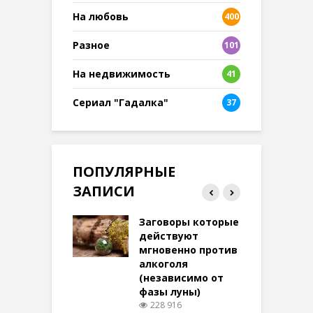
На любовь
400
Разное
101
8
На недвижимость
41
Сериал "Гадалка"
37
ПОПУЛЯРНЫЕ
ЗАПИСИ
воры на
Заговоры которые
З
ние: чудеса
действуют
аются там
мгновенно против
 них верят!
алкоголя
п
(независимо от
097 просмотров
п
фазы луны)
228 916
ы Таро для