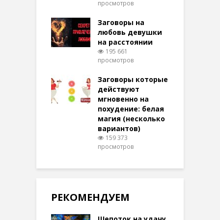
З
просмотров
ти на
тере в
Заговоры на
(
шем качестве
любовь девушки
330 просмотров
п
на расстоянии
195 661
вызвать
З
просмотров
ого Духа
лняющего
Заговоры которые
м
ния в
действуют
в
шних
мгновенно на
н
виях
похудение: белая
305 просмотров
магия (несколько
п
вариантов)
159 373
просмотров
РЕКОМЕНДУЕМ
Шепоток на удачу