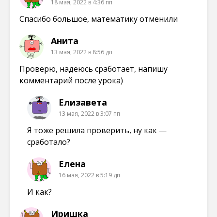
18 мая, 2022 в 4:36 пп
)
)
)
Спасибо большое, математику отменили
Анита
13 мая, 2022 в 8:56 дп
Проверю, надеюсь сработает, напишу
комментарий после урока)
Елизавета
13 мая, 2022 в 3:07 пп
Я тоже решила проверить, ну как —
сработало?
Елена
16 мая, 2022 в 5:19 дп
И как?
Иришка