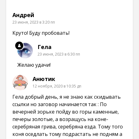
о
о
о
о
к
м
м
м
н
о
о
о
е
к
к
к
Андрей
)
н
н
н
е
е
е
23 июня, 2023 в 3:20 пп
)
)
)
Круто! Буду пробовать!
Гела
23 июня, 2023 в 6:30 пп
Желаю удачи!
Анютик
12 ноября, 2020 в 10:35 дп
Гела добрый день, я не знаю как скидывать
ссылки но заговор начинается так : По
вечерней зорьке пойду во горы каменные,
печеры золотые, а возращусь на коне-
серебряная грива, серебряна езда. Тому того
коня оседлать тому подрастать не подням а