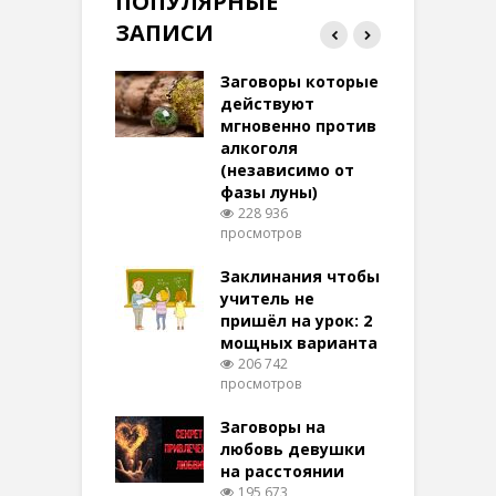
ПОПУЛЯРНЫЕ
ЗАПИСИ
ток на удачу
Заговоры которые
З
терее: самый
действуют
ктивный и
мгновенно против
м
той
алкоголя
п
(независимо от
м
278 просмотров
фазы луны)
в
228 936
воры на
просмотров
п
ние: чудеса
аются там
Заклинания чтобы
З
 них верят!
учитель не
100 просмотров
пришёл на урок: 2
мощных варианта
п
ы Таро для
206 742
ти на
просмотров
п
тере в
шем качестве
Заговоры на
З
344 просмотров
любовь девушки
на расстоянии
(
195 673