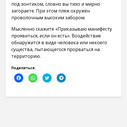
под зонтиком, словно вы тихо и мирно
загораете. При этом пляж окружён
проволочным высоким забором.
Мысленно скажите «Приказываю манифесту
проявиться, если он есть». Воздействие
обнаружится в виде человека или некоего
существа, пытающегося прорваться на
территорию.
Поделиться:
Н
Н
Н
Н
а
а
а
а
ж
ж
ж
ж
м
м
м
м
и
и
и
и
т
т
т
т
е
е
е
е
,
,
,
,
ч
ч
ч
ч
т
т
т
т
о
о
о
о
б
б
б
б
ы
ы
ы
ы
о
п
п
п