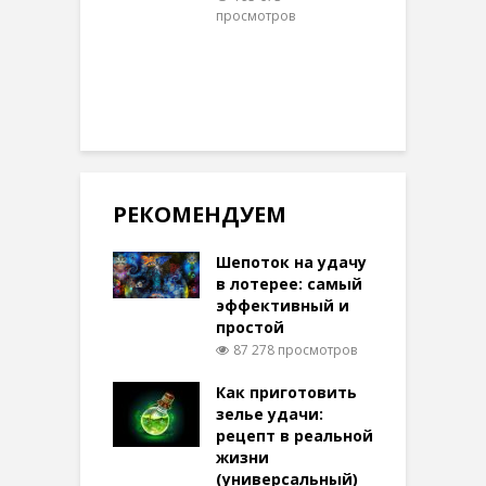
просмотров
п
РЕКОМЕНДУЕМ
Шепоток на удачу
в лотерее: самый
эффективный и
простой
87 278 просмотров
Как приготовить
зелье удачи:
рецепт в реальной
жизни
(универсальный)