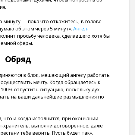
Заговоры которые
Шепоток на 
ия.
действуют
в лотерее: с
мгновенно на
эффективны
ию минуту — пока что откажитесь, в голове
врага через соль:
простой
несколько
думаю об этом через 5 минут».
Ангел-
87 269 просмо
вариантов
олнит просьбу человека, сделавшего хотя бы
106 193
Заговоры на
земной сферы.
просмотров
желание: чуд
случаются т
Обряд
Ритуал на любовь
где в них вер
на лавровый лист:
87 095 просмо
очень просто и
диняются в блок, мешающий ангелу работать
очень быстро
Карты Таро 
103 546
 осуществить мечту. Когда обращаетесь к
печати на
просмотров
принтере в
 100% отпустить ситуацию, поскольку дух
хорошем кач
овать на ваши дальнейшие размышления по
Заговор: закрыть
86 325 просмо
дорогу человеку
чтобы не приехал
в определенное
, что и когда исполнится, при окончании
место. + заговор
л-хранитель, выполни договоренное, даже
чтобы человек
рестану тебе верить. Пусть будет так».
уехал