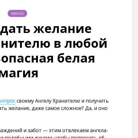
РАЗНОЕ
адать желание
анителю в любой
зопасная белая
магия
вопрос
своему Ангелу Хранителю и получить
ать желание, даже самое сложное? Да, и оно
лаждений и забот — этим отвлекаем ангела-
ми подобными духами, чтобы попросить об