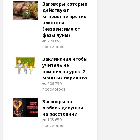
удачу
Заговоры которые
Заговоры
амый
действуют
действу
й и
мгновенно против
мгновенн
алкоголя
похудени
(независимо от
магия (н
тров
фазы луны)
варианто
228 893
159 373
просмотров
просмотро
еса
ам
Заклинания чтобы
Заговоры
ят!
учитель не
любовь 
тров
пришёл на урок: 2
(женщин
мощных варианта
простые 
для
206 730
146 322
просмотров
просмотро
естве
Заговоры на
Заговор 
тров
любовь девушки
вернуть
на расстоянии
(очень с
195 659
125 316
просмотров
просмотро