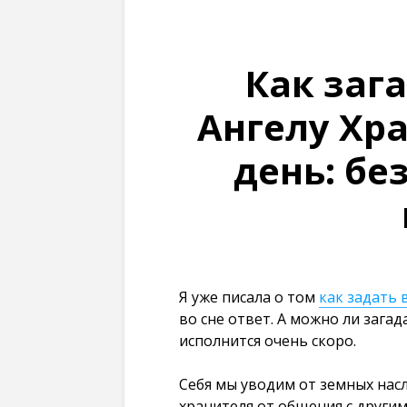
Как заг
Ангелу Хр
день: бе
Я уже писала о том
как задать 
во сне ответ. А можно ли загад
исполнится очень скоро.
Себя мы уводим от земных нас
хранителя от общения с други