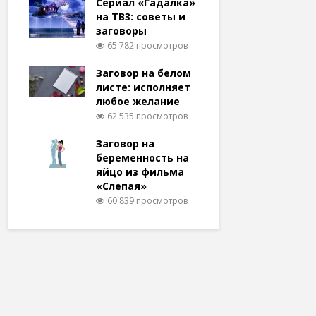
Сериал «Гадалка»
на ТВ3: советы и
заговоры
65 782 просмотров
Заговор на белом
листе: исполняет
любое желание
62 535 просмотров
Заговор на
беременность на
яйцо из фильма
«Слепая»
60 839 просмотров