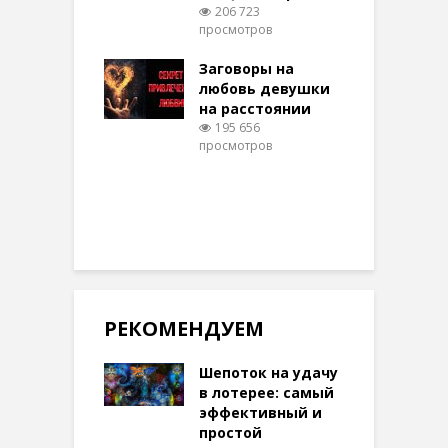
206 723
ти на
просмотров
п
тере в
шем качестве
Заговоры на
З
317 просмотров
любовь девушки
на расстоянии
(
195 656
просмотров
п
РЕКОМЕНДУЕМ
Шепоток на удачу
в лотерее: самый
эффективный и
простой