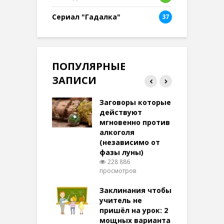
Сериал "Гадалка"
37
ПОПУЛЯРНЫЕ
ЗАПИСИ
ток на удачу
Заговоры которые
З
терее: самый
действуют
ктивный и
мгновенно против
м
той
алкоголя
п
(независимо от
м
269 просмотров
фазы луны)
в
228 886
воры на
просмотров
п
ние: чудеса
аются там
Заклинания чтобы
З
 них верят!
учитель не
092 просмотров
пришёл на урок: 2
мощных варианта
п
ы Таро для