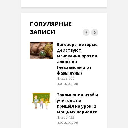
ПОПУЛЯРНЫЕ
ЗАПИСИ
ток на удачу
Заговоры которые
З
терее: самый
действуют
ктивный и
мгновенно против
м
той
алкоголя
п
(независимо от
м
270 просмотров
фазы луны)
в
228 900
воры на
просмотров
п
ние: чудеса
аются там
Заклинания чтобы
З
 них верят!
учитель не
096 просмотров
пришёл на урок: 2
мощных варианта
п
ы Таро для
206 732
ти на
просмотров
п
тере в