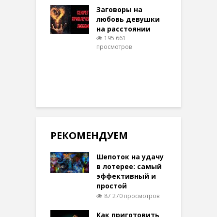
шем качестве
Заговоры на
З
327 просмотров
любовь девушки
на расстоянии
(
195 661
просмотров
п
РЕКОМЕНДУЕМ
Шепоток на удачу
в лотерее: самый
эффективный и
простой
87 270 просмотров
Как приготовить