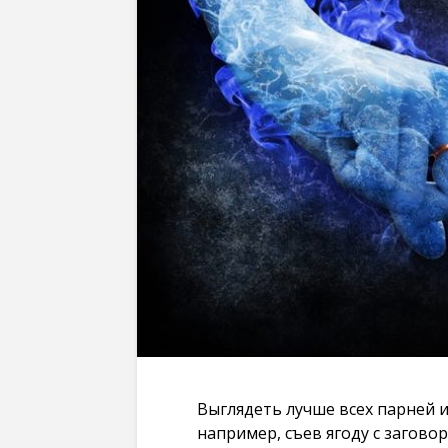
Выглядеть лучше всех парней 
например, съев ягоду с загово