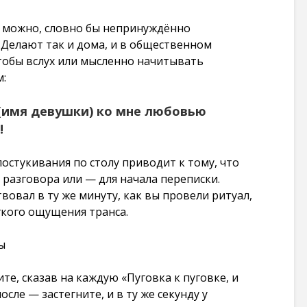
й можно, словно бы непринуждённо
 Делают так и дома, и в общественном
чтобы вслух или мысленно начитывать
м:
 (имя девушки) ко мне любовью
!
постукивания по столу приводит к тому, что
 разговора или — для начала переписки.
вовал в ту же минуту, как вы провели ритуал,
кого ощущения транса.
ы
те, сказав на каждую «Пуговка к пуговке, и
осле — застегните, и в ту же секунду у