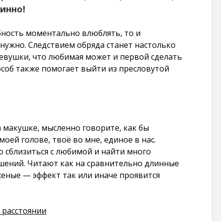
инно!
бность моментально влюблять, то и
 нужно. Следствием обряда станет настолько
девушки, что любимая может и первой сделать
особ также помогает выйти из пресловутой
а макушке, мысленно говорите, как бы
оей голове, твоё во мне, единое в нас.
о сблизиться с любимой и найти много
шений. Читают как на сравнительно длинные
женые — эффект так или иначе проявится
 расстоянии