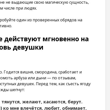
шне не выдающие свою магическую сущность,
101 274
м числе при людях.
просмотров
робуйте один из проверенных обрядов на
тивно.
е действуют мгновенно на
овь девушки
. Годится вишня, смородина, сработает и
 ломоть арбуза или дыни — по отзывам,
ступных девушек. Перед тем, как съесть ягоду
ижды шепчут:
 тянутся, желают, касаются, берут.
) ко мне влечётся, любит, обнимает,