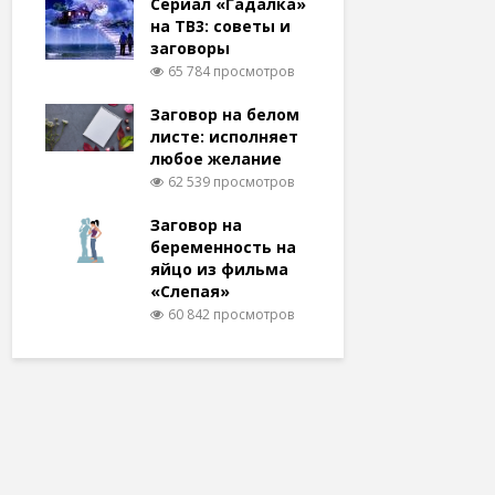
Сериал «Гадалка»
на ТВ3: советы и
заговоры
65 784 просмотров
Заговор на белом
листе: исполняет
любое желание
62 539 просмотров
Заговор на
беременность на
яйцо из фильма
«Слепая»
60 842 просмотров