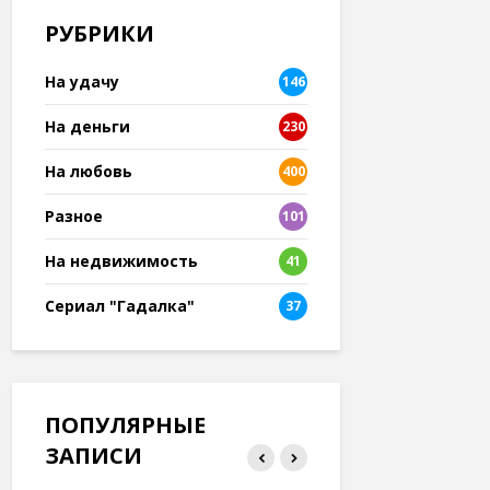
РУБРИКИ
На удачу
146
На деньги
230
На любовь
400
Разное
101
8
На недвижимость
41
Сериал "Гадалка"
37
ПОПУЛЯРНЫЕ
ЗАПИСИ