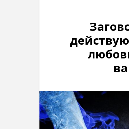
Загов
действую
любовь
ва