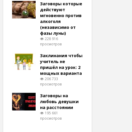
удачу
Заговоры которые
Заговоры
амый
действуют
действу
й и
мгновенно против
мгновенн
алкоголя
похудени
(независимо от
магия (н
тров
фазы луны)
варианто
228 916
159 373
просмотров
просмотро
еса
ам
Заклинания чтобы
Заговоры
ят!
учитель не
любовь 
тров
пришёл на урок: 2
(женщин
мощных варианта
простые 
для
206 733
146 322
просмотров
просмотро
естве
Заговоры на
Заговор 
тров
любовь девушки
вернуть
на расстоянии
(очень с
195 661
125 325
просмотров
просмотро