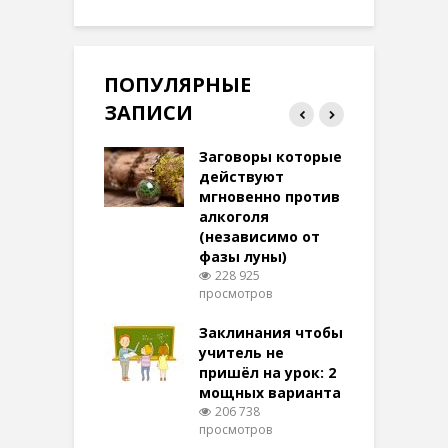
ПОПУЛЯРНЫЕ
ЗАПИСИ
ток на удачу
Заговоры которые
З
терее: самый
действуют
ктивный и
мгновенно против
м
той
алкоголя
п
(независимо от
м
273 просмотров
фазы луны)
в
228 925
воры на
просмотров
п
ние: чудеса
аются там
Заклинания чтобы
З
 них верят!
учитель не
097 просмотров
пришёл на урок: 2
мощных варианта
п
ы Таро для
206 738
ти на
просмотров
п
тере в