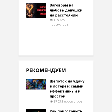
шем качестве
Заговоры на
З
331 просмотров
любовь девушки
на расстоянии
(
195 669
просмотров
п
РЕКОМЕНДУЕМ
Шепоток на удачу
в лотерее: самый
эффективный и
простой
87 273 просмотров
Как приготовить