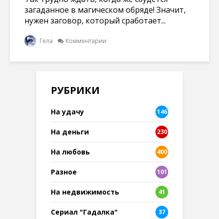
загаданное в магическом обряде! Значит,
нужен заговор, который сработает...
Гела
Комментарии
РУБРИКИ
На удачу
146
На деньги
230
На любовь
400
Разное
101
8
На недвижимость
41
Сериал "Гадалка"
37