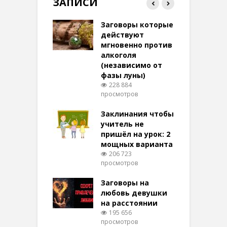
ЗАПИСИ
ток на удачу
Заговоры которые
З
терее: самый
действуют
ктивный и
мгновенно против
м
той
алкоголя
п
(независимо от
м
269 просмотров
фазы луны)
в
228 884
воры на
просмотров
п
ние: чудеса
аются там
Заклинания чтобы
З
 них верят!
учитель не
092 просмотров
пришёл на урок: 2
мощных варианта
п
ы Таро для
206 723
ти на
просмотров
п
тере в
шем качестве
Заговоры на
З
316 просмотров
любовь девушки
на расстоянии
(
195 656
просмотров
п