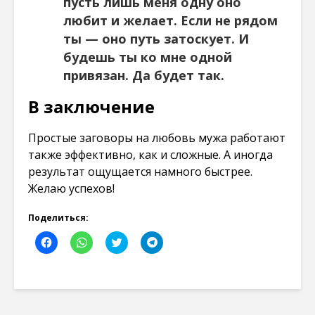
пусть лишь меня одну оно
любит и желает. Если не рядом
ты — оно путь затоскует. И
будешь ты ко мне одной
привязан. Да будет так.
В заключение
Простые заговоры на любовь мужа работают
также эффективно, как и сложные. А иногда
результат ощущается намного быстрее.
Желаю успехов!
Поделиться:
Н
Н
Н
Н
а
а
а
а
ж
ж
ж
ж
м
м
м
м
и
и
и
и
т
т
т
т
е
е
е
е
,
,
,
,
ч
ч
ч
ч