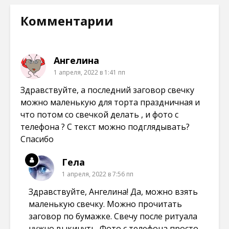
н
я
я
я
о
в
в
в
в
н
н
н
Комментарии
о
о
о
о
м
в
в
в
о
о
о
о
к
м
м
м
н
о
о
о
е
к
к
к
Ангелина
)
н
н
н
е
е
е
1 апреля, 2022 в 1:41 пп
)
)
)
Здравствуйте, а последний заговор свечку
можно маленькую для торта праздничная и
что потом со свечкой делать , и фото с
телефона ? С текст можно подглядывать?
Спасибо
Гела
1 апреля, 2022 в 7:56 пп
Здравствуйте, Ангелина! Да, можно взять
маленькую свечку. Можно прочитать
заговор по бумажке. Свечу после ритуала
нужно выкинуть. Фото с телефона просто