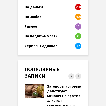
На деньги
230
На любовь
400
Разное
101
8
На недвижимость
41
Сериал "Гадалка"
37
ПОПУЛЯРНЫЕ
ЗАПИСИ
ток на удачу
Заговоры которые
З
терее: самый
действуют
ктивный и
мгновенно против
м
той
алкоголя
п
(независимо от
м
270 просмотров