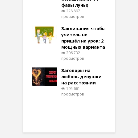
фазы луны)
в
228 897
воры на
просмотров
п
ние: чудеса
аются там
Заклинания чтобы
З
 них верят!
учитель не
096 просмотров
пришёл на урок: 2
мощных варианта
п
ы Таро для
206 732
ти на
просмотров
п
тере в
шем качестве
Заговоры на
З
327 просмотров
любовь девушки
на расстоянии
(
195 661
просмотров
п