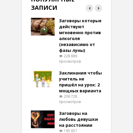
ЗАПИСИ
ток на удачу
Заговоры которые
З
терее: самый
действуют
ктивный и
мгновенно против
м
той
алкоголя
п
(независимо от
м
269 просмотров
фазы луны)
в
228 889
воры на
просмотров
п
ние: чудеса
аются там
Заклинания чтобы
З
 них верят!
учитель не
094 просмотров
пришёл на урок: 2
мощных варианта
п
ы Таро для
206 728
ти на
просмотров
п
тере в
шем качестве
Заговоры на
З
325 просмотров
любовь девушки
на расстоянии
(
195 657