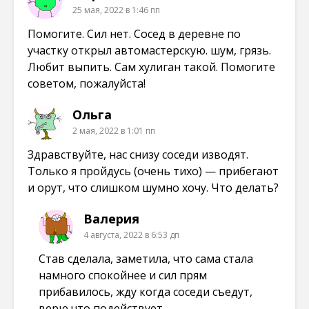
25 мая, 2022 в 1:46 пп
Помогите. Сил нет. Сосед в деревне по
участку открыл автомастерскую. шум, грязь.
Любит выпить. Сам хулиган такой. Помогите
советом, пожалуйста!
Ольга
2 мая, 2022 в 1:01 пп
Здравствуйте, нас снизу соседи изводят.
Только я пройдусь (очень тихо) — прибегают
и орут, что слишком шумно хочу. Что делать?
Валерия
4 августа, 2022 в 6:53 дп
Став сделала, заметила, что сама стала
намного спокойнее и сил прям
прибавилось, жду когда соседи съедут,
верю что подействует