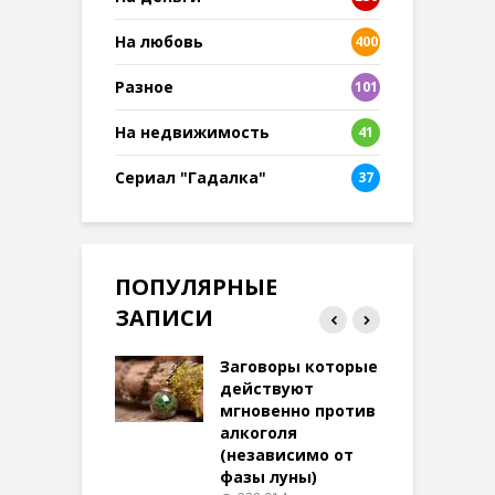
На любовь
400
Разное
101
8
На недвижимость
41
Сериал "Гадалка"
37
ПОПУЛЯРНЫЕ
ЗАПИСИ
ток на удачу
Заговоры которые
З
терее: самый
действуют
ктивный и
мгновенно против
м
той
алкоголя
п
(независимо от
м
270 просмотров
фазы луны)
в