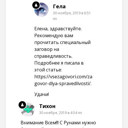
Гела
30 ноября, 2019 в 6:51
пп
Елена, здравствуйте.
Рекомендую вам
прочитать специальный
заговор на
справедливость.
Подробнее я писала в
этой статье:
https://vsezagovori.com/za
govor-dlya-spravedlivosti/
.
Удачи!
Тихон
30 ноября, 2019 в 4:54 пп
Внимание Всем!!! С Рунами нужно