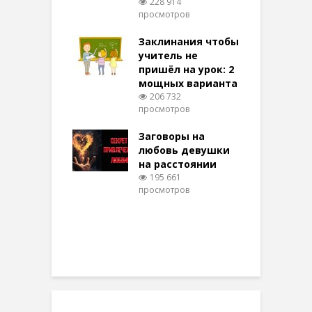
228 914
воры на
просмотров
п
ние: чудеса
аются там
Заклинания чтобы
З
 них верят!
учитель не
097 просмотров
пришёл на урок: 2
мощных варианта
п
ы Таро для
206 732
ти на
просмотров
п
тере в
шем качестве
Заговоры на
З
329 просмотров
любовь девушки
на расстоянии
(
195 661
просмотров
п