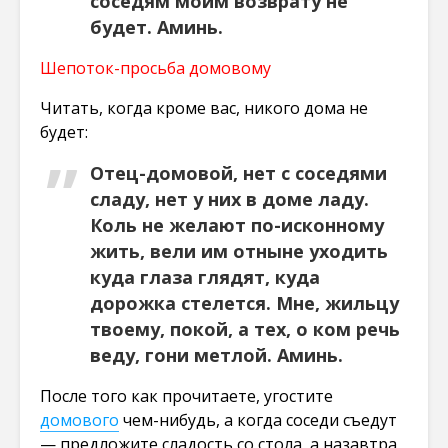
соседям моим возврату не
будет. Аминь.
Шепоток-просьба домовому
Читать, когда кроме вас, никого дома не
будет:
Отец-домовой, нет с соседями
сладу, нет у них в доме ладу.
Коль не желают по-исконному
жить, вели им отныне уходить
куда глаза глядят, куда
дорожка стелется. Мне, жильцу
твоему, покой, а тех, о ком речь
веду, гони метлой. Аминь.
После того как прочитаете, угостите
домового
чем-нибудь, а когда соседи съедут
— предложите сладость со стола, а назавтра