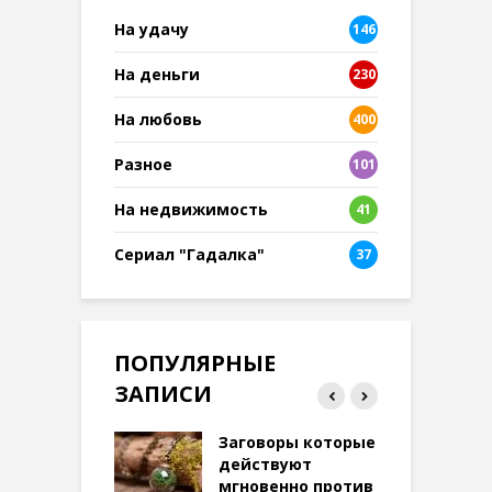
На удачу
146
На деньги
230
На любовь
400
Разное
101
8
На недвижимость
41
Сериал "Гадалка"
37
ПОПУЛЯРНЫЕ
ЗАПИСИ
ток на удачу
Заговоры которые
З
терее: самый
действуют
ктивный и
мгновенно против
м