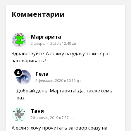
н
я
я
я
о
в
в
в
в
н
н
н
Комментарии
о
о
о
о
м
в
в
в
о
о
о
о
к
м
м
м
н
о
о
о
е
к
к
к
Маргарита
)
н
н
н
е
е
е
2 февраля, 2020 в 12:48 дп
)
)
)
Здравствуйте. А ложку на удачу тоже 7 раз
заговаривать?
Гела
2 февраля, 2020 в 10:15 дп
Добрый день, Маргарита! Да, также семь
раз.
Таня
26 апреля, 2019 в 7:37 пп
А если я хочу прочитать заговор сразу на