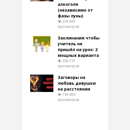
той
алкоголя
п
(независимо от
м
269 просмотров
фазы луны)
в
228 893
воры на
просмотров
п
ние: чудеса
аются там
Заклинания чтобы
З
 них верят!
учитель не
095 просмотров
пришёл на урок: 2
мощных варианта
п
ы Таро для
206 731
ти на
просмотров
п
тере в
шем качестве
Заговоры на
З
326 просмотров
любовь девушки
на расстоянии
(
195 659
просмотров
п