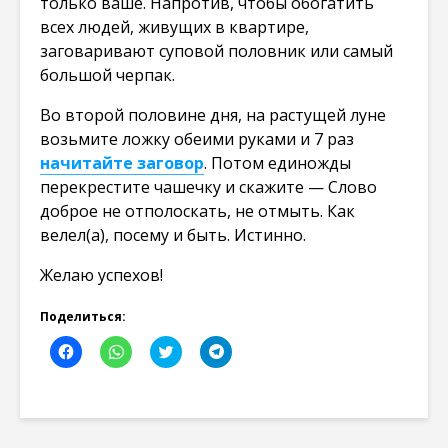
только ваше. Напротив, чтобы обогатить
всех людей, живущих в квартире,
заговаривают суповой половник или самый
большой черпак.
Во второй половине дня, на растущей луне
возьмите ложку обеими руками и 7 раз
начитайте заговор
. Потом единожды
перекрестите чашечку и скажите — Слово
доброе не отполоскать, не отмыть. Как
велел(а), посему и быть. Истинно.
Желаю успехов!
Поделиться:
Н
Н
Н
Н
а
а
а
а
ж
ж
ж
ж
м
м
м
м
и
и
и
и
т
т
т
т
е
е
е
е
,
,
,
,