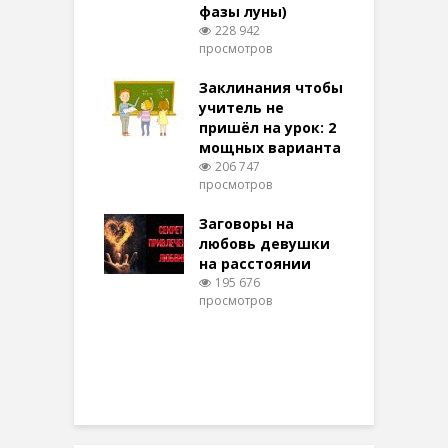
фазы луны)
в
228 942
воры на
просмотров
п
ние: чудеса
аются там
Заклинания чтобы
З
 них верят!
учитель не
101 просмотров
пришёл на урок: 2
мощных варианта
п
ы Таро для
206 747
ти на
просмотров
п
тере в
шем качестве
Заговоры на
З
346 просмотров
любовь девушки
на расстоянии
(
195 676
просмотров
п