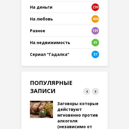
На деньги
230
На любовь
400
Разное
101
8
На недвижимость
41
Сериал "Гадалка"
37
ПОПУЛЯРНЫЕ
ЗАПИСИ
ток на удачу
Заговоры которые
З
терее: самый
действуют
ктивный и
мгновенно против
м
той
алкоголя
п
(независимо от
м
278 просмотров