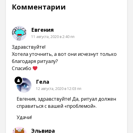
о
в
в
в
в
н
н
н
Комментарии
о
о
о
о
м
в
в
в
о
о
о
о
к
м
м
м
н
о
о
о
е
к
к
к
Евгения
)
н
н
н
е
е
е
11 августа, 2020 в 2:40 пп
)
)
)
Здравствуйте!
Хотела уточнить, а вот они исчезнут только
благодаря ритуалу?
Спасибо
Гела
12 августа, 2020 в 12:03 пп
Евгения, здравствуйте! Да, ритуал должен
справиться с вашей «проблемой».
Удачи!
Эльвира