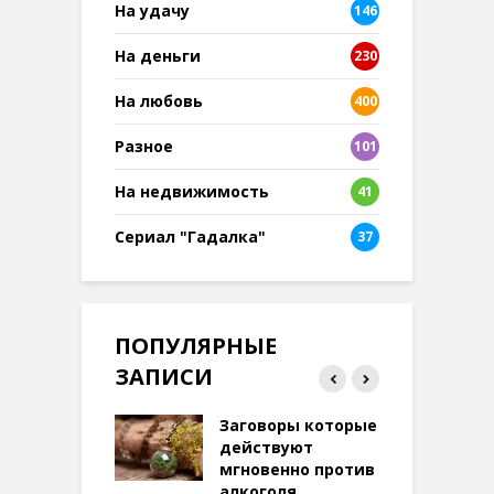
На удачу
146
На деньги
230
На любовь
400
Разное
101
8
На недвижимость
41
Сериал "Гадалка"
37
ПОПУЛЯРНЫЕ
ЗАПИСИ
ток на удачу
Заговоры которые
З
терее: самый
действуют
ктивный и
мгновенно против
м
той
алкоголя
п