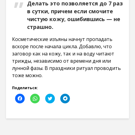
Делать это позволяется до 7 раз
в сутки, причем если смочите
чистую кожу, ошибившись — не
страшно.
Косметические изъяны начнут пропадать
вскоре после начала цикла. Добавлю, что
заговор как на кожу, так и на воду читают
трижды, независимо от времени дня или
лунной фазы. В праздники ритуал проводить
тоже можно.
Поделиться:
Н
Н
Н
Н
а
а
а
а
ж
ж
ж
ж
м
м
м
м
и
и
и
и
т
т
т
т
е
е
е
е
,
,
,
,
ч
ч
ч
ч
т
т
т
т