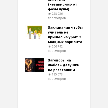
(независимо от
м
278 просмотров
фазы луны)
в
228 936
воры на
просмотров
п
ние: чудеса
аются там
Заклинания чтобы
З
 них верят!
учитель не
100 просмотров
пришёл на урок: 2
мощных варианта
п
ы Таро для
206 742
ти на
просмотров
п
тере в
шем качестве
Заговоры на
З
344 просмотров
любовь девушки
на расстоянии
(
195 673
просмотров
п