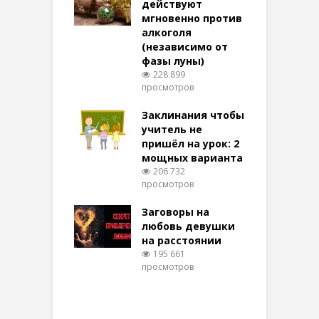
терее: самый
действуют
ктивный и
мгновенно против
м
той
алкоголя
п
(независимо от
м
270 просмотров
фазы луны)
в
228 899
воры на
просмотров
п
ние: чудеса
аются там
Заклинания чтобы
З
 них верят!
учитель не
096 просмотров
пришёл на урок: 2
мощных варианта
п
ы Таро для
206 732
ти на
просмотров
п
тере в
шем качестве
Заговоры на
З
327 просмотров
любовь девушки
на расстоянии
(
195 661
просмотров
п