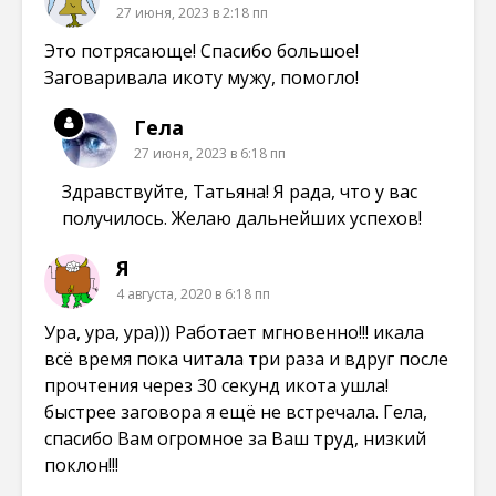
е
е
е
27 июня, 2023 в 2:18 пп
)
)
)
Это потрясающе! Спасибо большое!
Заговаривала икоту мужу, помогло!
Гела
27 июня, 2023 в 6:18 пп
Здравствуйте, Татьяна! Я рада, что у вас
получилось. Желаю дальнейших успехов!
Я
4 августа, 2020 в 6:18 пп
Ура, ура, ура))) Работает мгновенно!!! икала
всё время пока читала три раза и вдруг после
прочтения через 30 секунд икота ушла!
быстрее заговора я ещё не встречала. Гела,
спасибо Вам огромное за Ваш труд, низкий
поклон!!!