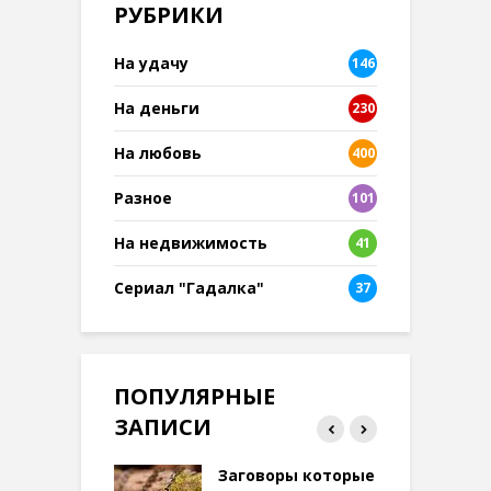
РУБРИКИ
На удачу
146
На деньги
230
На любовь
400
Разное
101
8
На недвижимость
41
Сериал "Гадалка"
37
ПОПУЛЯРНЫЕ
ЗАПИСИ
ток на удачу
Заговоры которые
З