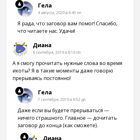
Гела
4 августа, 2020 в 6:45 пп
Я рада, что заговор вам помог! Спасибо,
что читаете нас. Удачи!
Диана
6 сентября, 2019 в 8:16 пп
А я смогу прочитать нужные слова во время
икоты? Я в такие моменты даже говорю
прерываясь постоянно!
Гела
7 сентября, 2019 в 9:52 дп
Даже если вы будете прерываться —
ничего страшного. Главное — дочитать
заговор до конца (как сможете).
Диана