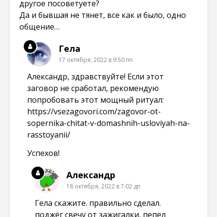
другое посоветуете?
Да и бывшая не тянет, все как и было, одно
общение…
Гела
17 октября, 2022 в 9:50 пп
Александр, здравствуйте! Если этот
заговор не сработал, рекомендую
попробовать этот мощный ритуал:
https://vsezagovori.com/zagovor-ot-
sopernika-chitat-v-domashnih-usloviyah-na-
rasstoyanii/
Успехов!
Александр
18 октября, 2022 в 7:02 дп
Гела скажите. правильно сделал.
поджёг свечу от зажигалки, пепел