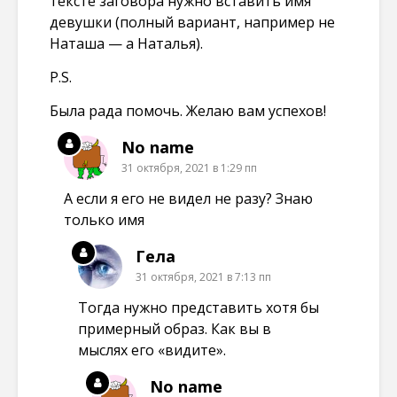
тексте заговора нужно вставить имя
девушки (полный вариант, например не
Наташа — а Наталья).
P.S.
Была рада помочь. Желаю вам успехов!
No name
31 октября, 2021 в 1:29 пп
А если я его не видел не разу? Знаю
только имя
Гела
31 октября, 2021 в 7:13 пп
Тогда нужно представить хотя бы
примерный образ. Как вы в
мыслях его «видите».
No name