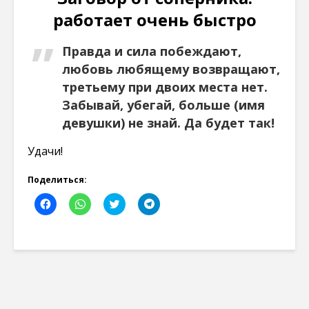
работает очень быстро
Правда и сила побеждают,
любовь любящему возвращают,
третьему при двоих места нет.
Забывай, убегай, больше (имя
девушки) не знай. Да будет так!
Удачи!
Поделиться:
Н
Н
Н
Н
а
а
а
а
ж
ж
ж
ж
м
м
м
м
и
и
и
и
т
т
т
т
е
е
е
е
,
,
,
,
ч
ч
ч
ч
т
т
т
т
о
о
о
о
б
б
б
б