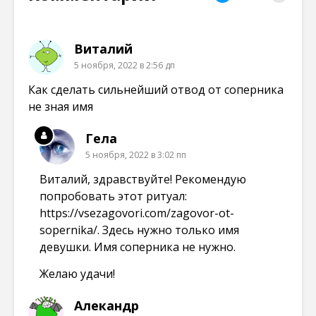
м
в
в
в
о
о
о
о
к
м
м
м
н
о
о
о
е
к
к
к
Виталий
)
н
н
н
е
е
е
5 ноября, 2022 в 2:56 дп
)
)
)
Как сделать сильнейший отвод от соперника
не зная имя
Гела
5 ноября, 2022 в 3:02 пп
Виталий, здравствуйте! Рекомендую
попробовать этот ритуал:
https://vsezagovori.com/zagovor-ot-
sopernika/
. Здесь нужно только имя
девушки. Имя соперника не нужно.
Желаю удачи!
Алекандр