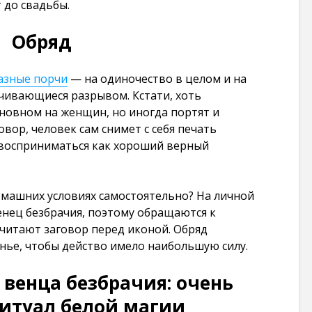
 до свадьбы.
101 268
просмотров
Обряд
азные порчи
— на одиночество в целом и на
чивающиеся разрывом. Кстати, хоть
новном на женщин, но иногда портят и
ор, человек сам снимет с себя печать
 восприниматься как хороший верный
домашних условиях самостоятельно? На личной
енец безбрачия, поэтому обращаются к
читают заговор перед иконой. Обряд
енье, чтобы действо имело наибольшую силу.
 венца безбрачия: очень
итуал белой магии