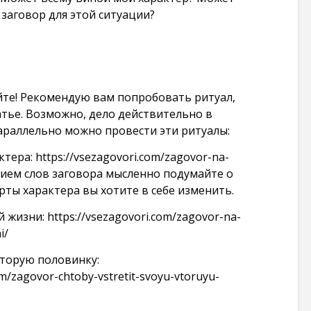
заговор для этой ситуации?
йте! Рекомендую вам попробовать ритуал,
атье. Возможно, дело действительно в
параллельно можно провести эти ритуалы:
ктера:
https://vsezagovori.com/zagovor-na-
нием слов заговора мысленно подумайте о
рты характера вы хотите в себе изменить.
ой жизни:
https://vsezagovori.com/zagovor-na-
i/
вторую половинку:
om/zagovor-chtoby-vstretit-svoyu-vtoruyu-