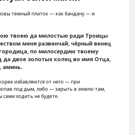
оловы тёмный платок — как бандану — и
лою твоею да милостью ради Троицы
еством меня развенчай, чёрный венец
городица, по милосердию твоему
 да двое золотых колец во имя Отца,
, аминь.
корее избавляются от него — при
попав под дым, либо — зарыть в землю там,
ы сами ходить не будете.