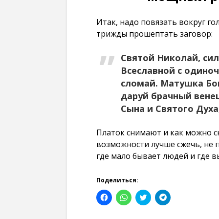
Итак, надо повязать вокруг г
трижды прошептать заговор:
Святой Николай, си
Всеславной с одиноч
сломай. Матушка Бо
даруй брачный венец
Сына и Святого Духа
Платок снимают и как можно с
возможности лучше сжечь, не 
где мало бывает людей и где в
Поделиться:
Н
Н
Н
Н
а
а
а
а
ж
ж
ж
ж
м
м
м
м