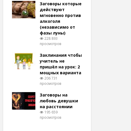
удачу
Заговоры которые
Заговоры
амый
действуют
действу
й и
мгновенно против
мгновенн
алкоголя
похудени
(независимо от
магия (н
тров
фазы луны)
варианто
228 893
159 373
просмотров
просмотро
еса
ам
Заклинания чтобы
Заговоры
ят!
учитель не
любовь 
тров
пришёл на урок: 2
(женщин
мощных варианта
простые 
для
206 731
146 322
просмотров
просмотро
естве
Заговоры на
Заговор 
тров
любовь девушки
вернуть
на расстоянии
(очень с
195 659
125 318
просмотров
просмотро