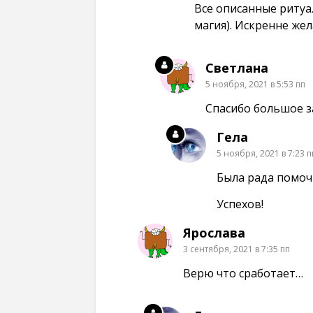
Все описанные ритуа
магия). Искренне жел
Светлана
5 ноября, 2021 в 5:53 пп
Спасибо большое з
Гела
5 ноября, 2021 в 7:23 п
Была рада помоч
Успехов!
Ярослава
3 сентября, 2021 в 7:35 пп
Верю что сработает…