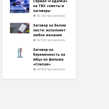
Сериал «Гадалка»
на ТВ3: советы и
заговоры
65 783 просмотров
Заговор на белом
листе: исполняет
любое желание
62 535 просмотров
Заговор на
беременность на
яйцо из фильма
«Слепая»
60 839 просмотров