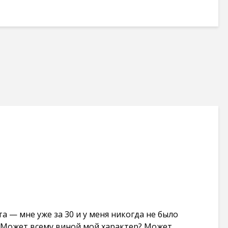
а — мне уже за 30 и у меня никогда не было
 Может всему виной мой характер? Может