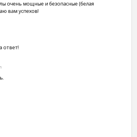
лы очень мощные и безопасные (белая
аю вам успехов!
а ответ!
п
ь.