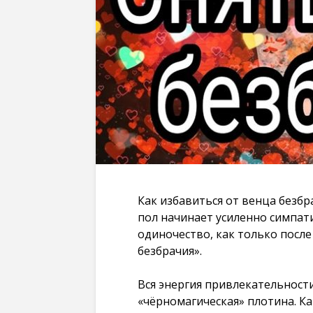
Как избавиться от венца без
пол начинает усиленно симпа
одиночество, как только посл
безбрачия».
Вся энергия привлекательност
«чёрномагическая» плотина. К