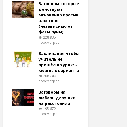
удачу
Заговоры которые
Заговоры
амый
действуют
действу
й и
мгновенно против
мгновенн
алкоголя
похудени
(независимо от
магия (н
тров
фазы луны)
варианто
228 935
159 375
просмотров
просмотро
еса
ам
Заклинания чтобы
Заговоры
ят!
учитель не
любовь 
тров
пришёл на урок: 2
(женщин
мощных варианта
простые 
для
206 740
146 327
просмотров
просмотро
естве
Заговоры на
Заговор 
тров
любовь девушки
вернуть
на расстоянии
(очень с
195 672
125 329
просмотров
просмотро