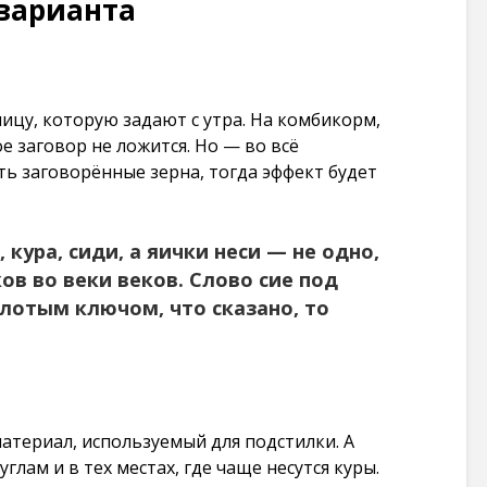
варианта
101 275
просмотров
ицу, которую задают с утра. На комбикорм,
 заговор не ложится. Но — во всё
ь заговорённые зерна, тогда эффект будет
, кура, сиди, а яички неси — не одно,
ков во веки веков. Слово сие под
лотым ключом, что сказано, то
атериал, используемый для подстилки. А
глам и в тех местах, где чаще несутся куры.