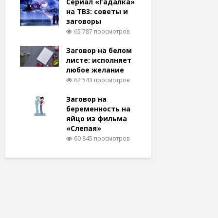
Сериал «Гадалка»
на ТВ3: советы и
заговоры
65 787 просмотров
Заговор на белом
листе: исполняет
любое желание
62 543 просмотров
Заговор на
беременность на
яйцо из фильма
«Слепая»
60 845 просмотров