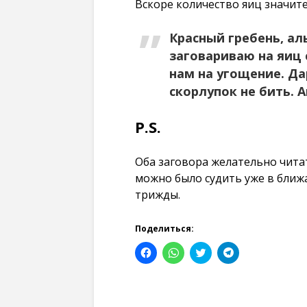
Вскоре количество яиц значит
Красный гребень, ал
заговариваю на яиц 
нам на угощение. Да
скорлупок не бить. 
P.S.
Оба заговора желательно читат
можно было судить уже в ближ
трижды.
Поделиться:
Н
Н
Н
Н
а
а
а
а
ж
ж
ж
ж
м
м
м
м
и
и
и
и
т
т
т
т
е
е
е
е