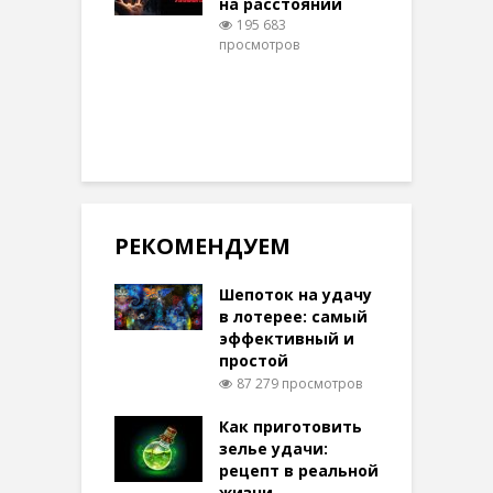
на расстоянии
(
195 683
просмотров
п
РЕКОМЕНДУЕМ
Шепоток на удачу
в лотерее: самый
эффективный и
простой
87 279 просмотров
Как приготовить
зелье удачи:
рецепт в реальной
жизни