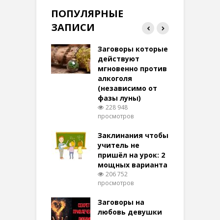
ПОПУЛЯРНЫЕ
ЗАПИСИ
ток на удачу
Заговоры которые
З
терее: самый
действуют
ктивный и
мгновенно против
м
той
алкоголя
п
(независимо от
м
279 просмотров
фазы луны)
в
228 948
воры на
просмотров
п
ние: чудеса
аются там
Заклинания чтобы
З
 них верят!
учитель не
102 просмотров
пришёл на урок: 2
мощных варианта
п
ы Таро для
206 752
ти на
просмотров
п
тере в
шем качестве
Заговоры на
З
346 просмотров
любовь девушки