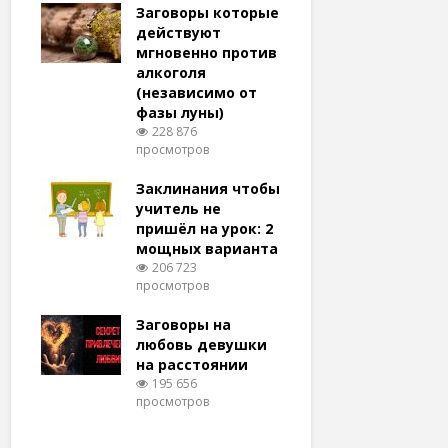
удачу
Заговоры которые
Заговоры
амый
действуют
действу
й и
мгновенно против
мгновенн
алкоголя
похудени
(независимо от
магия (н
тров
фазы луны)
варианто
228 876
159 367
просмотров
просмотро
еса
ам
Заклинания чтобы
Заговоры
ят!
учитель не
любовь 
тров
пришёл на урок: 2
(женщин
мощных варианта
простые 
для
206 723
146 318
просмотров
просмотро
естве
Заговоры на
Заговор 
тров
любовь девушки
вернуть
на расстоянии
(очень с
195 656
125 302
просмотров
просмотро