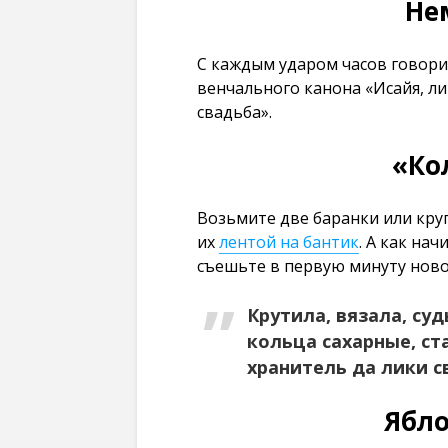
Не
С каждым ударом часов говори
венчального канона «Исайя, ли
свадьба».
«Ко
Возьмите две баранки или кру
их
лентой на бантик
. А как на
съешьте в первую минуту ново
Крутила, вязала, су
кольца сахарные, ст
хранитель да лики с
Ябл