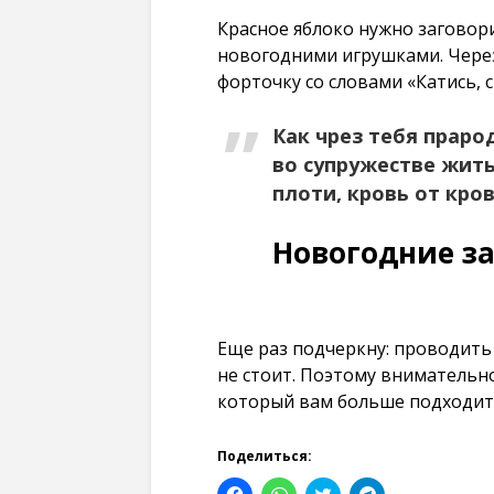
Красное яблоко нужно заговори
новогодними игрушками. Через
форточку со словами «Катись, с
Как чрез тебя праро
во супружестве жить
плоти, кровь от кров
Новогодние за
Еще раз подчеркну: проводить 
не стоит. Поэтому внимательн
который вам больше подходит
Поделиться:
Н
Н
Н
Н