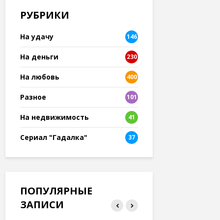
РУБРИКИ
На удачу
146
На деньги
230
На любовь
400
Разное
101
8
На недвижимость
41
Сериал "Гадалка"
37
ПОПУЛЯРНЫЕ
ЗАПИСИ