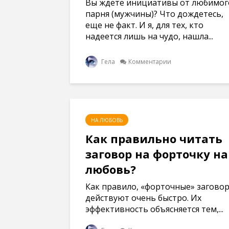
Вы ждете инициативы от любимог
ы
к
к
к
в
р
р
р
парня (мужчины)? Что дождетесь,
а
ы
ы
ы
е
в
в
в
еще не факт. И я, для тех, кто
т
а
а
а
надеется лишь на чудо, нашла...
с
е
е
е
я
т
т
т
в
с
с
с
н
я
я
я
Гела
Комментарии
о
в
в
в
в
н
н
н
о
о
о
о
м
в
в
в
о
о
о
о
к
м
м
м
н
о
о
о
е
к
к
к
)
н
н
н
НА ЛЮБОВЬ
е
е
е
)
)
)
Как правильно читать
заговор на форточку на
любовь?
Как правило, «форточные» загово
действуют очень быстро. Их
эффективность объясняется тем,...