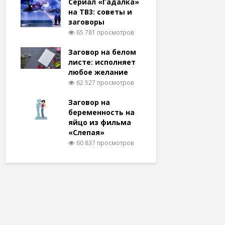
Сериал «Гадалка»
на ТВ3: советы и
заговоры
65 781 просмотров
Заговор на белом
листе: исполняет
любое желание
62 527 просмотров
Заговор на
беременность на
яйцо из фильма
«Слепая»
60 837 просмотров