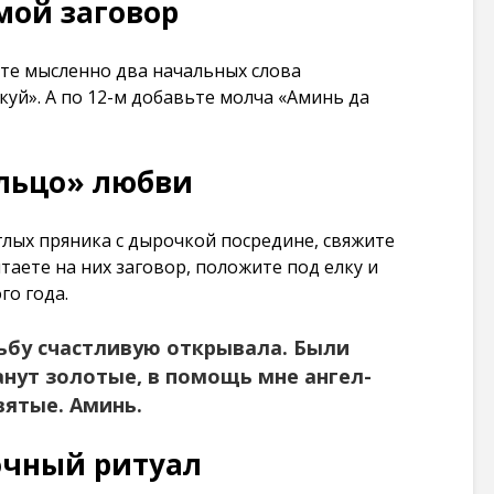
мой заговор
101 265
просмотров
те мысленно два начальных слова
куй». А по 12-м добавьте молча «Аминь да
льцо» любви
глых пряника с дырочкой посредине, свяжите
читаете на них заговор, положите под елку и
го года.
дьбу счастливую открывала. Были
анут золотые, в помощь мне ангел-
вятые. Аминь.
очный ритуал