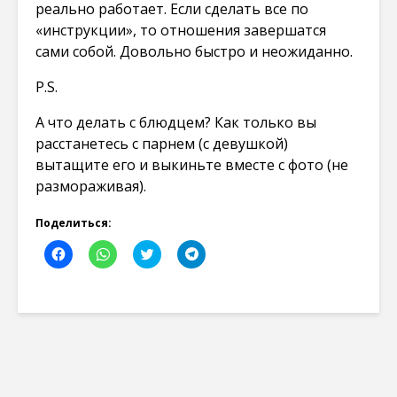
реально работает. Если сделать все по
«инструкции», то отношения завершатся
сами собой. Довольно быстро и неожиданно.
P.S.
А что делать с блюдцем? Как только вы
расстанетесь с парнем (с девушкой)
вытащите его и выкиньте вместе с фото (не
размораживая).
Поделиться:
Н
Н
Н
Н
а
а
а
а
ж
ж
ж
ж
м
м
м
м
и
и
и
и
т
т
т
т
е
е
е
е
,
,
,
,
ч
ч
ч
ч
т
т
т
т
о
о
о
о
б
б
б
б
ы
ы
ы
ы