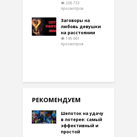
206 733
ти на
просмотров
п
тере в
шем качестве
Заговоры на
З
329 просмотров
любовь девушки
на расстоянии
(
195 661
просмотров
п
РЕКОМЕНДУЕМ
Шепоток на удачу
в лотерее: самый
эффективный и
простой