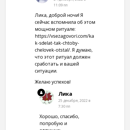
11:09 пп
Лика, доброй ночи! Я
сейчас вспомнила об этом
мощном ритуале:
https://vsezagovori.com/ka
k-sdelat-tak-chtoby-
chelovek-otstal/
. Я думаю,
что этот ритуал должен
сработать и вашей
ситуации.
Желаю успехов!
Лика
25 декабря, 2022 в
7:30 пп
Хорошо, спасибо,
попробую и