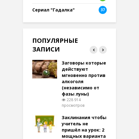
Сериал "Гадалка"
37
ПОПУЛЯРНЫЕ
ЗАПИСИ
ток на удачу
Заговоры которые
З
терее: самый
действуют
ктивный и
мгновенно против
м
той
алкоголя
п
(независимо от
м
270 просмотров
фазы луны)
в
228 914
воры на
просмотров
п
ние: чудеса
аются там
Заклинания чтобы
З
 них верят!
учитель не
097 просмотров
пришёл на урок: 2
мощных варианта
п
ы Таро для