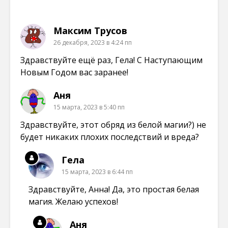
о
о
о
о
к
м
м
м
н
о
о
о
е
к
к
к
Максим Трусов
)
н
н
н
е
е
е
26 декабря, 2023 в 4:24 пп
)
)
)
Здравствуйте ещё раз, Гела! С Наступающим
Новым Годом вас заранее!
Аня
15 марта, 2023 в 5:40 пп
Здравствуйте, этот обряд из белой магии?) не
будет никаких плохих последствий и вреда?
Гела
15 марта, 2023 в 6:44 пп
Здравствуйте, Анна! Да, это простая белая
магия. Желаю успехов!
Аня